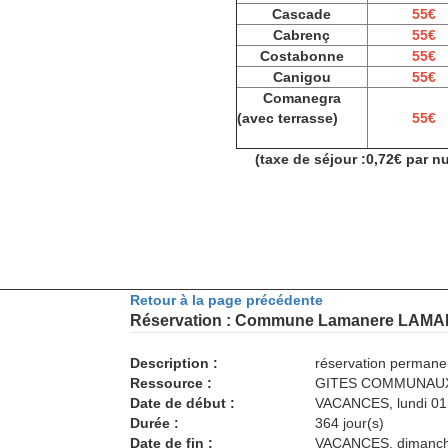
Cascade
55€
Cabrenç
55€
Costabonne
55€
Canigou
55€
Comanegra
(avec terrasse)
55€
(taxe de séjour :0,72€ par n
Retour à la page précédente
Réservation : Commune Lamanere LAM
Description :
réservation permane
Ressource :
GITES COMMUNAUX 
Date de début :
VACANCES, lundi 01
Durée :
364 jour(s)
Date de fin :
VACANCES, dimanch