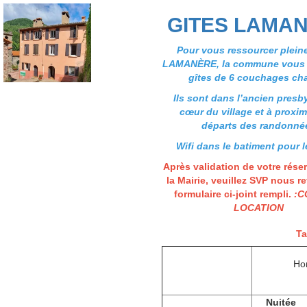
GITES LAMA
Pour vous ressourcer plein
LAMANÈRE, la commune vous 
gîtes de 6 couchages ch
Ils sont dans l’ancien presb
cœur du village et à proxim
départs des randonné
Wifi dans le batiment pour l
Après validation de votre rése
la Mairie, veuillez SVP nous re
formulaire ci-joint rempli.
:
C
LOCATION
Ta
Hors
(octo
Nuitée