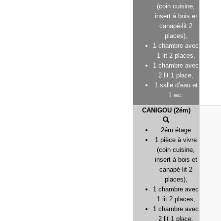
(coin cuisine,
insert à bois et
canapé-lit 2
places),
1 chambre avec
1 lit 2 places,
1 chambre avec
2 lit 1 place,
1 salle d’eau et
1 wc.
CANIGOU (2ém)
2ém étage
1 pièce à vivre
(coin cuisine,
insert à bois et
canapé-lit 2
places),
1 chambre avec
1 lit 2 places,
1 chambre avec
2 lit 1 place,