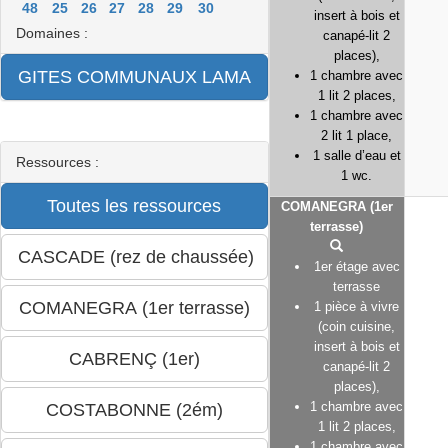
48
25
26
27
28
29
30
insert à bois et
Domaines :
canapé-lit 2
places),
1 chambre avec
1 lit 2 places,
1 chambre avec
2 lit 1 place,
1 salle d’eau et
Ressources :
1 wc.
COMANEGRA (1er
terrasse)
1er étage avec
terrasse
1 pièce à vivre
(coin cuisine,
insert à bois et
canapé-lit 2
places),
1 chambre avec
1 lit 2 places,
1 chambre avec