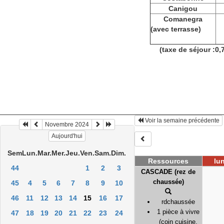
Canigou
Comanegra
(avec terrasse)
(taxe de séjour :0,
Voir la semaine précédente
Novembre 2024
Aujourd'hui
Sem
Lun.
Mar.
Mer.
Jeu.
Ven.
Sam.
Dim.
Ressources
lun
44
1
2
3
CASCADE (rez de
chaussée)
45
4
5
6
7
8
9
10
46
11
12
13
14
15
16
17
rdchaussée
1 pièce à vivre
47
18
19
20
21
22
23
24
(coin cuisine,