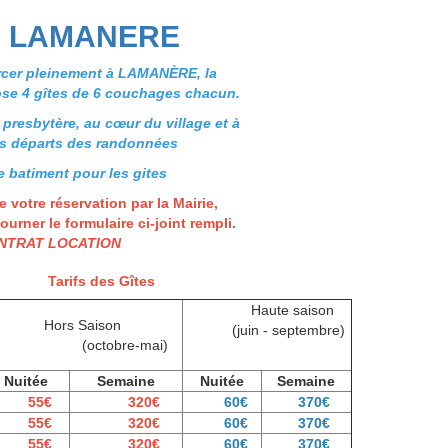
S LAMANERE
rcer pleinement à LAMANÈRE, la
e 4 gîtes de 6 couchages chacun.
 presbytère, au cœur du village et à
es départs des randonnées
e batiment pour les gites
e votre réservation par la Mairie,
ourner le formulaire ci-joint rempli.
NTRAT LOCATION
Tarifs des Gîtes
Haute saison
Hors Saison
(juin - septembre)
(octobre-mai)
Nuitée
Semaine
Nuitée
Semaine
55€
320€
60€
370€
55€
320€
60€
370€
55€
320€
60€
370€