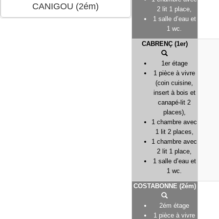
2 lit 1 place,
1 salle d’eau et
1 wc.
CABRENÇ (1er)
1er étage
1 pièce à vivre
(coin cuisine,
insert à bois et
canapé-lit 2
places),
1 chambre avec
1 lit 2 places,
1 chambre avec
2 lit 1 place,
1 salle d’eau et
1 wc.
COSTABONNE (2ém)
2ém étage
1 pièce à vivre