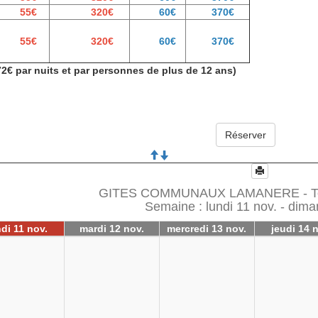
55€
320€
60€
370€
55€
320€
60€
370€
72€ par nuits et par personnes de plus de 12 ans)
GITES COMMUNAUX LAMANERE - Tout
Semaine : lundi 11 nov. - dim
di 11 nov.
mardi 12 nov.
mercredi 13 nov.
jeudi 14 