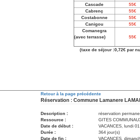
Cascade
55€
Cabrenç
55€
Costabonne
55€
Canigou
55€
Comanegra
(avec terrasse)
55€
(taxe de séjour :0,72€ par n
Retour à la page précédente
Réservation : Commune Lamanere LAM
Description :
réservation permane
Ressource :
GITES COMMUNAUX 
Date de début :
VACANCES, lundi 01
Durée :
364 jour(s)
Date de fin :
VACANCES, dimanch