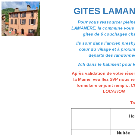
GITES LAMA
Pour vous ressourcer plein
LAMANÈRE, la commune vous 
gîtes de 6 couchages ch
Ils sont dans l’ancien presb
cœur du village et à proxim
départs des randonné
Wifi dans le batiment pour l
Après validation de votre rése
la Mairie, veuillez SVP nous re
formulaire ci-joint rempli.
:
C
LOCATION
Ta
Hors
(octo
Nuitée