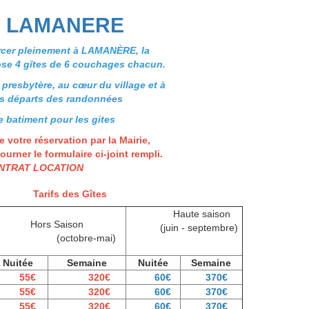
S LAMANERE
rcer pleinement à LAMANÈRE, la
e 4 gîtes de 6 couchages chacun.
 presbytère, au cœur du village et à
es départs des randonnées
e batiment pour les gites
e votre réservation par la Mairie,
ourner le formulaire ci-joint rempli.
NTRAT LOCATION
Tarifs des Gîtes
Haute saison
Hors Saison
(juin - septembre)
(octobre-mai)
Nuitée
Semaine
Nuitée
Semaine
55€
320€
60€
370€
55€
320€
60€
370€
55€
320€
60€
370€