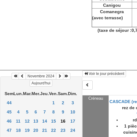
Canigou
Comanegra
(avec terrasse)
(taxe de séjour :0,
Voir le jour précédent
Novembre 2024
Aujourd'hui
Sem
Lun.
Mar.
Mer.
Jeu.
Ven.
Sam.
Dim.
Créneau
CASCADE (re
44
1
2
3
rez de
45
4
5
6
7
8
9
10
r
46
11
12
13
14
15
16
17
1 pièc
47
18
19
20
21
22
23
24
cuisine