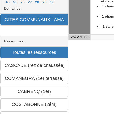
et cana
48
25
26
27
28
29
30
1 chamb
Domaines :
1 chamb
1 sall
VACANCES
Ressources :