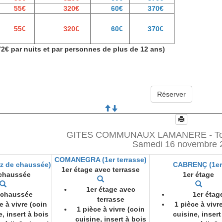
55€
320€
60€
370€
55€
320€
60€
370€
72€ par nuits et par personnes de plus de 12 ans)
GITES COMMUNAUX LAMANERE - Toute
Samedi 16 novembre 
COMANEGRA (1er terrasse)
z de chaussée)
CABRENÇ (1er
1er étage avec terrasse
 chaussée
1er étage
1er étage avec
dchaussée
1er étag
terrasse
e à vivre (coin
1 pièce à vivr
1 pièce à vivre (coin
, insert à bois
cuisine, insert
cuisine, insert à bois