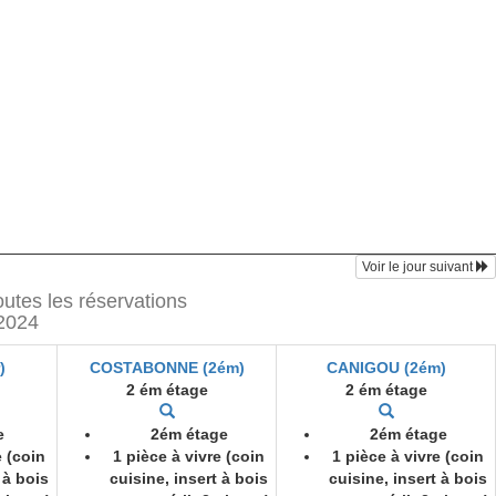
Voir le jour suivant
s les réservations
2024
)
COSTABONNE (2ém)
CANIGOU (2ém)
2 ém étage
2 ém étage
e
2ém étage
2ém étage
e (coin
1 pièce à vivre (coin
1 pièce à vivre (coin
 à bois
cuisine, insert à bois
cuisine, insert à bois