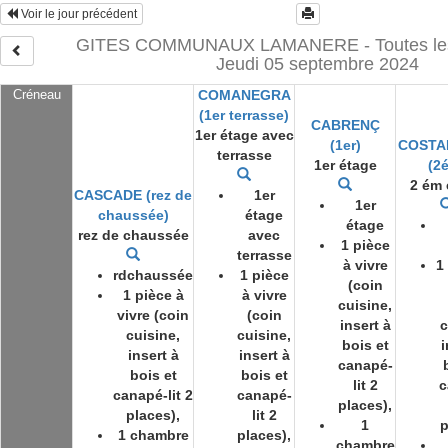
Voir le jour précédent
GITES COMMUNAUX LAMANERE - Toutes les 
Jeudi 05 septembre 2024
Créneau
COMANEGRA
(1er terrasse)
CABRENÇ
1er étage avec
(1er)
COSTA
terrasse
1er étage
(2
2 ém 
CASCADE (rez de
1er
1er
chaussée)
étage
étage
rez de chaussée
avec
1 pièce
terrasse
à vivre
1
rdchaussée
1 pièce
(coin
1 pièce à
à vivre
cuisine,
vivre (coin
(coin
insert à
c
cuisine,
cuisine,
bois et
i
insert à
insert à
canapé-
bois et
bois et
lit 2
c
canapé-lit 2
canapé-
places),
places),
lit 2
1
p
1 chambre
places),
chambre