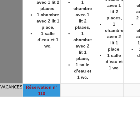
avec 1 lit 2
1
avec 1
c
places,
chambre
lit 2
a
1 chambre
avec 1
places,
2
avec 2 lit 1
lit 2
1
place,
places,
chambre
c
1 salle
1
avec 2
a
d’eau et 1
chambre
lit 1
1
wc.
avec 2
place,
lit 1
1 salle
d
place,
d’eau et
1 salle
1 wc.
d’eau et
1 wc.
VACANCES
Réservation n°
110